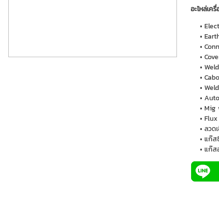
อะไหล่เครื่
Elec
Eart
Conn
Cove
Weld
Cabo
Weld
Auto
Mig w
Flux
ลวดเ
แก๊สซ
แก๊สอ