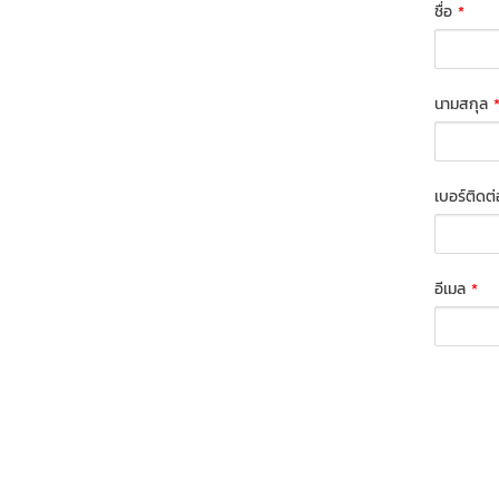
ชื่อ
*
นามสกุล
เบอร์ติดต
อีเมล
*