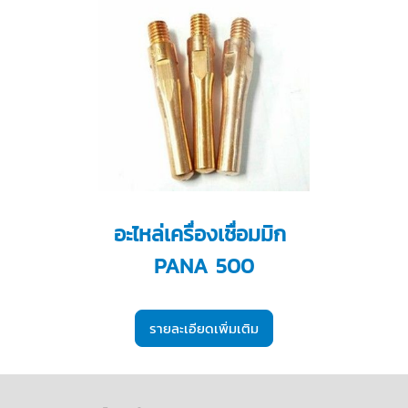
อะไหล่เครื่องเชื่อมมิก
PANA 500
รายละเอียดเพิ่มเติม