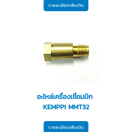
รายละเอียดเพิ่มเติม
อะไหล่เครื่องเชื่อมมิก
KEMPPI MMT32
รายละเอียดเพิ่มเติม